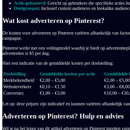
Actie-gebaseerd
: Gericht op gebruikers die specifieke acties
Doelgroepen
: Inclusief custom audiences en lookalike audienc
Wat kost adverteren op Pinterest?
De kosten voor adverteren op Pinterest variëren afhankelijk van factor
campagne.
Pinterest werkt met een veilingmodel waarbij je biedt op advertentiep
advertenties is $5 per dag.
Hier een indicatie van de gemiddelde kosten per doelstelling:
Doelstelling
Gemiddelde kosten per actie
Gemiddelde k
Merkbekendheid
€2,00 – €5,00
€2,00 – €5,00
Websiteverkeer
€0,10 – €1,50
€3,00 – €8,00
Conversies
€1,00 – €3,00
€10,00 – €30
Let op: deze prijzen zijn indicatief en kunnen variëren afhankelijk va
Adverteren op Pinterest? Hulp en advies
Wil je na het lezen van dit artikel adverteren op Pinterest inzetten vo